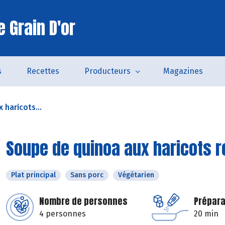
 Grain D'or
s
Recettes
Producteurs
Magazines
 haricots...
Soupe de quinoa aux haricots 
Plat principal
Sans porc
Végétarien
Nombre de personnes
Prépara
4 personnes
20 min