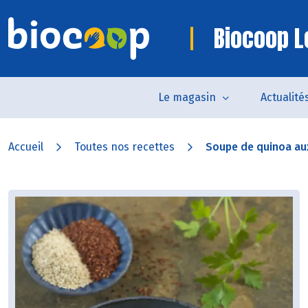
Biocoop Le
Le magasin
Actualité
Accueil
Toutes nos recettes
Soupe de quinoa aux