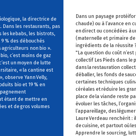
Dans un paysage protéiform
ologique, la directrice de
chaude) ou à l’avance en cu
. Dans les restaurants, pas
en direct ou concédées à u
 les kebabs, les bistrots,
(maternelle et primaire de
st 9 % des débouchés
ingrédients de la réussite 
 agriculteurs non bio ».
"La question du coût n’est 
 bio, c’est moins de gaz
collectif Les Pieds dans le 
 c’est un moyen de lutte
dans la restauration collec
rsitaire, « la cantine est
déballer, les fonds de sauc
», observe Yann Velly,
certaines techniques culina
duits bio et 19 % en
céréales et réduire les gra
compagnement
place de la viande reste par
ut étant de mettre en
évoluer les tâches, l’organ
ées et de gros volumes
l’appareillage, des légumer
Laure Verdeau renchérit : il
de cuisine, et partout où 
Apprendre le sourcing, lutt