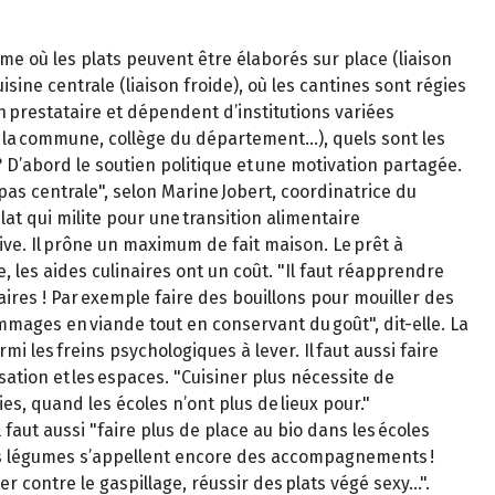
e où les plats peuvent être élaborés sur place (liaison
isine centrale (liaison froide), où les cantines sont régies
n prestataire et dépendent d’institutions variées
 la commune, collège du département…), quels sont les
? D’abord le soutien politique et une motivation partagée.
pas centrale", selon Marine Jobert, coordinatrice du
plat qui milite pour une transition alimentaire
tive. Il prône un maximum de fait maison. Le prêt à
e, les aides culinaires ont un coût. "Il faut réapprendre
ires ! Par exemple faire des bouillons pour mouiller des
mmages en viande tout en conservant du goût", dit-elle. La
mi les freins psychologiques à lever. Il faut aussi faire
isation et les espaces. "Cuisiner plus nécessite de
ies, quand les écoles n’ont plus de lieux pour."
 faut aussi "faire plus de place au bio dans les écoles
les légumes s’appellent encore des accompagnements !
er contre le gaspillage, réussir des plats végé sexy…".