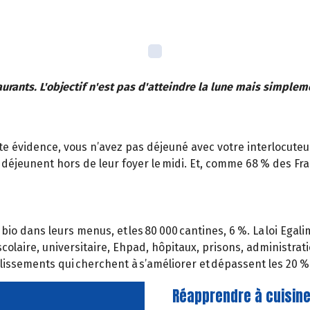
taurants. L'objectif n'est pas d'atteindre la lune mais simplem
ute évidence, vous n’avez pas déjeuné avec votre interlocuteu
déjeunent hors de leur foyer le midi. Et, comme 68 % des Fr
o dans leurs menus, et les 80 000 cantines, 6 %. La loi Egalim
scolaire, universitaire, Ehpad, hôpitaux, prisons, administrat
issements qui cherchent à s’améliorer et dépassent les 20 %,
Réapprendre à cuisine