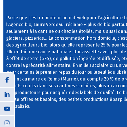
Parce que c’est un moteur pour développer l’agriculture bi
l’Agence bio, Laure Verdeau, réclame « plus de bio partout
seulement à la cantine ou chez les étoilés, mais aussi dans
glaciers, pizzerias… La consommation hors domicile, c’e
des agriculteurs bio, alors qu’elle représente 25 % pour les
Elle en fait une cause nationale. Une assiette avec plus de
à effet de serre (GES), de pollution ingérée et diffusée, et
contre la précarité alimentaire. En milieu scolaire ou unive
pour certains le premier repas du jour ou le seul équilibré 
adjoint au maire de Reims (Marne), qui compte 20 % de pro
circuits courts dans ses cantines scolaires, plus un ac
des producteurs pour acquérir des labels de qualité. Le b
phase offres et besoins, des petites productions éparpill
centralisés.