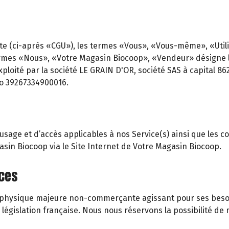
te (ci-après «CGU»), les termes «Vous», «Vous-même», «Utilisa
rmes «Nous», «Votre Magasin Biocoop», «Vendeur» désigne le 
ploité par la société LE GRAIN D'OR, société SAS à capital 86
ro 39267334900016.
age et d’accès applicables à nos Service(s) ainsi que les cond
gasin Biocoop via le Site Internet de Votre Magasin Biocoop.
ices
ne physique majeure non-commerçante agissant pour ses besoi
gislation française. Nous nous réservons la possibilité de m