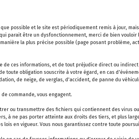
que possible et le site est périodiquement remis à jour, mai
ui parait être un dysfonctionnement, merci de bien vouloir le 
a manière la plus précise possible (page posant problème, ac
e de ces informations, et de tout préjudice direct ou indirect
de toute obligation souscrite à votre égard, en cas d'événe
dation, de neige, de verglas, d'accident, de panne du véhicu
ise de commande, vous engagent.
trer ou transmettre des fichiers qui contiennent des virus ou
rs, à ne pas porter atteinte aux droits des tiers, et plus lar
es lois en vigueur. Vous nous garantissez contre toute poursuit