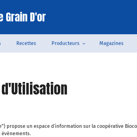
 Grain D'or
s
Recettes
Producteurs
Magazines
d'Utilisation
te") propose un espace d’information sur la coopérative Bi
 et évènements.