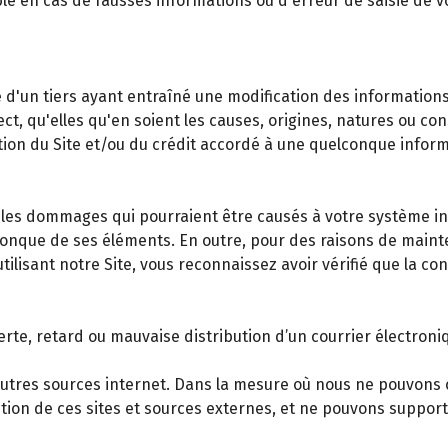
le en cas de fausses informations ou d'erreur de saisie de
'un tiers ayant entraîné une modification des informations mi
ct, qu'elles qu'en soient les causes, origines, natures ou c
isation du Site et/ou du crédit accordé à une quelconque inf
s dommages qui pourraient être causés à votre système info
elconque de ses éléments. En outre, pour des raisons de main
tilisant notre Site, vous reconnaissez avoir vérifié que la c
te, retard ou mauvaise distribution d’un courrier électroniq
d'autres sources internet. Dans la mesure où nous ne pouvons 
tion de ces sites et sources externes, et ne pouvons suppor