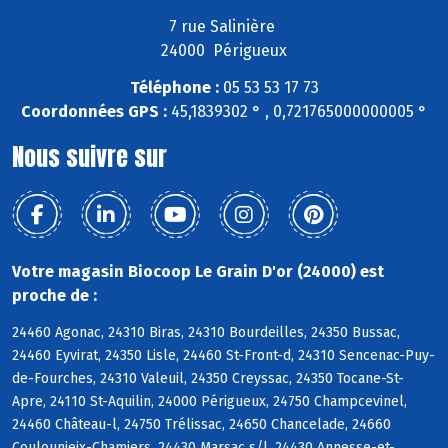
7 rue Salinière
24000 Périgueux
Téléphone :
05 53 53 17 73
Coordonnées GPS :
45,1839302 ° , 0,721765000000005 °
Nous suivre sur
Votre magasin Biocoop Le Grain D'or (24000) est
proche de :
24460 Agonac, 24310 Biras, 24310 Bourdeilles, 24350 Bussac,
24460 Eyvirat, 24350 Lisle, 24460 St-Front-d, 24310 Sencenac-Puy-
de-Fourches, 24310 Valeuil, 24350 Creyssac, 24350 Tocane-St-
Apre, 24110 St-Aquilin, 24000 Périgueux, 24750 Champcevinel,
24460 Château-l, 24750 Trélissac, 24650 Chancelade, 24660
Coulounieix-Chamiers, 24430 Marsac s/l, 24430 Annesse-et-