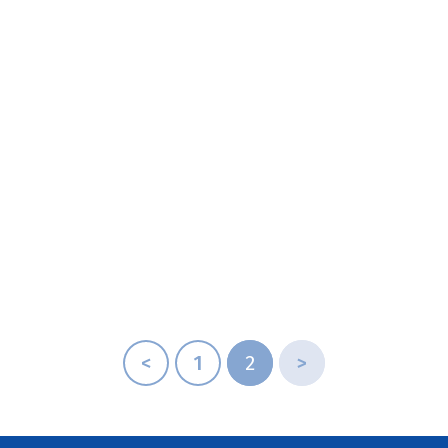
RTICLE TROP CHÈRE LA BIO ? PAS CHEZ BIOCOOP !
<
1
2
>