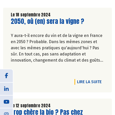
Le 18 septembre 2024
Lire la suite de l'article
2050, où (en) sera la vigne ?
Y aura-t-il encore du vin et de la vigne en France
en 2050 ? Probable. Dans les mêmes zones et
avec les mêmes pratiques qu'aujourd'hui ? Pas
sûr. En tout cas, pas sans adaptation et
innovation, changement du climat et des goûts
oblige. - Pascale Solana.
DE L'AR
LIRE LA SUITE
Le 12 septembre 2024
Lire la suite de l'article
Trop chère la bio ? Pas chez