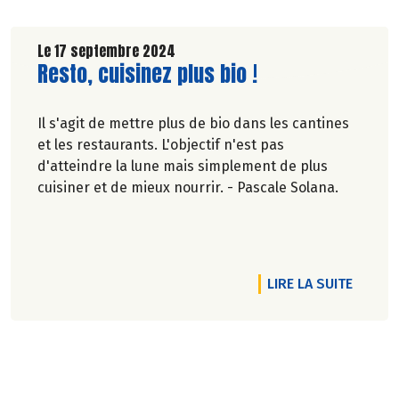
Le 17 septembre 2024
Lire la suite de l'article
Resto, cuisinez plus bio !
Il s'agit de mettre plus de bio dans les cantines
et les restaurants. L'objectif n'est pas
d'atteindre la lune mais simplement de plus
cuisiner et de mieux nourrir. - Pascale Solana.
TICLE 2050, OÙ (EN) SERA LA VIGNE ?
DE L'AR
LIRE LA SUITE