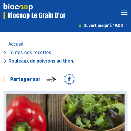
Biocoop Le Grain D'or
Ouvert jusqu'à 19:00
Accueil
Toutes nos recettes
Rouleaux de poivrons au thon...
Partager sur