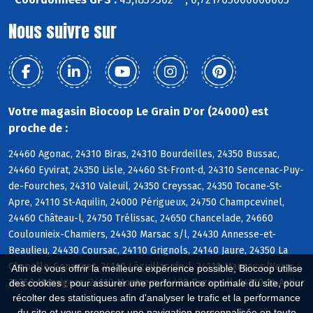
Nous suivre sur
Votre magasin Biocoop Le Grain D'or (24000) est
proche de :
24460 Agonac, 24310 Biras, 24310 Bourdeilles, 24350 Bussac,
24460 Eyvirat, 24350 Lisle, 24460 St-Front-d, 24310 Sencenac-Puy-
de-Fourches, 24310 Valeuil, 24350 Creyssac, 24350 Tocane-St-
Apre, 24110 St-Aquilin, 24000 Périgueux, 24750 Champcevinel,
24460 Château-l, 24750 Trélissac, 24650 Chancelade, 24660
Coulounieix-Chamiers, 24430 Marsac s/l, 24430 Annesse-et-
Beaulieu, 24430 Coursac, 24110 Grignols, 24140 Jaure, 24350 La
Chapelle-Gonaguet, 24110 Léguillac-de-l, 24110 Manzac s/Vern,
Afin de vous offrir la meilleure expérience possible, Biocoop utilise
24350 Mensignac, 24110 Montrem, 24430 Razac s/l, 24110 St-Astier
des cookies : pour assurer une performance optimale du site, pour
récolter des statistiques afin d'analyser le trafic et la performance
du site et vous proposer une navigation personnalisée en toute