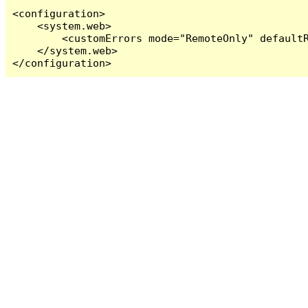
<configuration>

    <system.web>

        <customErrors mode="RemoteOnly" defaultR
    </system.web>

</configuration>