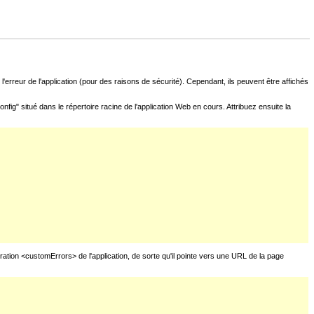
l'erreur de l'application (pour des raisons de sécurité). Cependant, ils peuvent être affichés
fig" situé dans le répertoire racine de l'application Web en cours. Attribuez ensuite la
uration <customErrors> de l'application, de sorte qu'il pointe vers une URL de la page