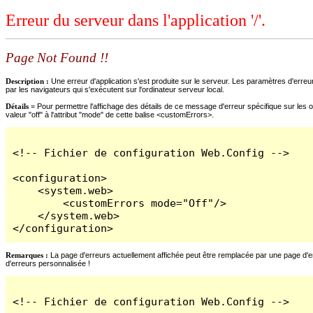
Erreur du serveur dans l'application '/'.
Page Not Found !!
Description :
Une erreur d'application s'est produite sur le serveur. Les paramètres d'erreur
par les navigateurs qui s'exécutent sur l'ordinateur serveur local.
Détails =
Pour permettre l'affichage des détails de ce message d'erreur spécifique sur les o
valeur "off" à l'attribut "mode" de cette balise <customErrors>.
<!-- Fichier de configuration Web.Config -->

<configuration>

    <system.web>

        <customErrors mode="Off"/>

    </system.web>

</configuration>
Remarques :
La page d'erreurs actuellement affichée peut être remplacée par une page d'erre
d'erreurs personnalisée !
<!-- Fichier de configuration Web.Config -->
