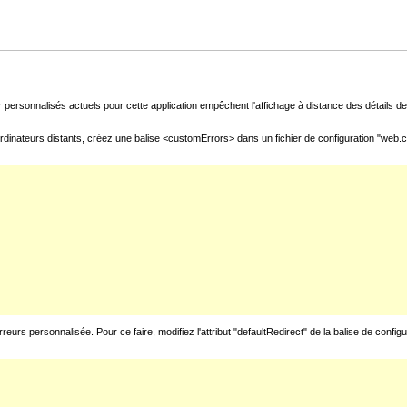
 personnalisés actuels pour cette application empêchent l'affichage à distance des détails de 
rdinateurs distants, créez une balise <customErrors> dans un fichier de configuration "web.con
urs personnalisée. Pour ce faire, modifiez l'attribut "defaultRedirect" de la balise de config