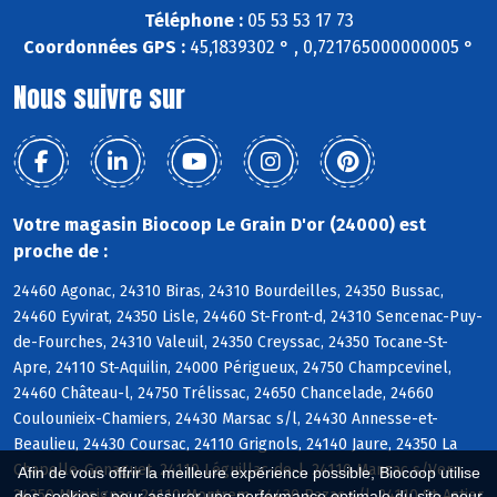
Téléphone :
05 53 53 17 73
Coordonnées GPS :
45,1839302 ° , 0,721765000000005 °
Nous suivre sur
Votre magasin Biocoop Le Grain D'or (24000) est
proche de :
24460 Agonac, 24310 Biras, 24310 Bourdeilles, 24350 Bussac,
24460 Eyvirat, 24350 Lisle, 24460 St-Front-d, 24310 Sencenac-Puy-
de-Fourches, 24310 Valeuil, 24350 Creyssac, 24350 Tocane-St-
Apre, 24110 St-Aquilin, 24000 Périgueux, 24750 Champcevinel,
24460 Château-l, 24750 Trélissac, 24650 Chancelade, 24660
Coulounieix-Chamiers, 24430 Marsac s/l, 24430 Annesse-et-
Beaulieu, 24430 Coursac, 24110 Grignols, 24140 Jaure, 24350 La
Chapelle-Gonaguet, 24110 Léguillac-de-l, 24110 Manzac s/Vern,
Afin de vous offrir la meilleure expérience possible, Biocoop utilise
24350 Mensignac, 24110 Montrem, 24430 Razac s/l, 24110 St-Astier
des cookies : pour assurer une performance optimale du site, pour