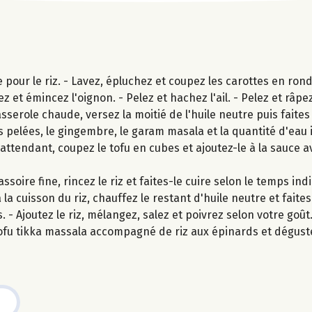
pour le riz. - Lavez, épluchez et coupez les carottes en ronde
 et émincez l'oignon. - Pelez et hachez l'ail. - Pelez et râpe
ole chaude, versez la moitié de l'huile neutre puis faites re
es pelées, le gingembre, le garam masala et la quantité d'eau
 attendant, coupez le tofu en cubes et ajoutez-le à la sauce a
oire fine, rincez le riz et faites-le cuire selon le temps ind
la cuisson du riz, chauffez le restant d'huile neutre et faite
- Ajoutez le riz, mélangez, salez et poivrez selon votre goût
ofu tikka massala accompagné de riz aux épinards et dégust