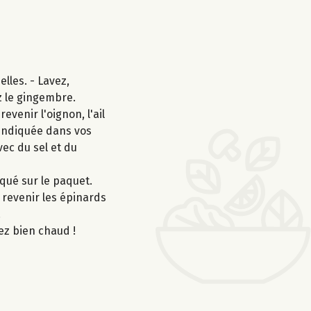
lles. - Lavez,
z le gingembre.
venir l'oignon, l'ail
 indiquée dans vos
vec du sel et du
iqué sur le paquet.
s revenir les épinards
.
ez bien chaud !