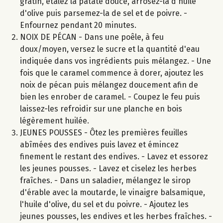
gratin, étalez la patate douce, arrosez-la d'huile
d'olive puis parsemez-la de sel et de poivre. -
Enfournez pendant 20 minutes.
NOIX DE PÉCAN - Dans une poêle, à feu
doux/moyen, versez le sucre et la quantité d'eau
indiquée dans vos ingrédients puis mélangez. - Une
fois que le caramel commence à dorer, ajoutez les
noix de pécan puis mélangez doucement afin de
bien les enrober de caramel. - Coupez le feu puis
laissez-les refroidir sur une planche en bois
légèrement huilée.
JEUNES POUSSES - Ôtez les premières feuilles
abîmées des endives puis lavez et émincez
finement le restant des endives. - Lavez et essorez
les jeunes pousses. - Lavez et ciselez les herbes
fraîches. - Dans un saladier, mélangez le sirop
d'érable avec la moutarde, le vinaigre balsamique,
l'huile d'olive, du sel et du poivre. - Ajoutez les
jeunes pousses, les endives et les herbes fraîches. -