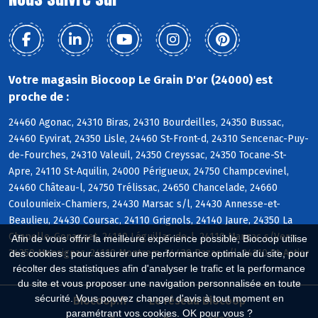
Votre magasin Biocoop Le Grain D'or (24000) est
proche de :
24460 Agonac, 24310 Biras, 24310 Bourdeilles, 24350 Bussac,
24460 Eyvirat, 24350 Lisle, 24460 St-Front-d, 24310 Sencenac-Puy-
de-Fourches, 24310 Valeuil, 24350 Creyssac, 24350 Tocane-St-
Apre, 24110 St-Aquilin, 24000 Périgueux, 24750 Champcevinel,
24460 Château-l, 24750 Trélissac, 24650 Chancelade, 24660
Coulounieix-Chamiers, 24430 Marsac s/l, 24430 Annesse-et-
Beaulieu, 24430 Coursac, 24110 Grignols, 24140 Jaure, 24350 La
Chapelle-Gonaguet, 24110 Léguillac-de-l, 24110 Manzac s/Vern,
Afin de vous offrir la meilleure expérience possible, Biocoop utilise
24350 Mensignac, 24110 Montrem, 24430 Razac s/l, 24110 St-Astier
des cookies : pour assurer une performance optimale du site, pour
récolter des statistiques afin d'analyser le trafic et la performance
du site et vous proposer une navigation personnalisée en toute
sécurité. Vous pouvez changer d'avis à tout moment en
Biocoop.fr
Le réseau Biocoop
paramétrant vos cookies. OK pour vous ?