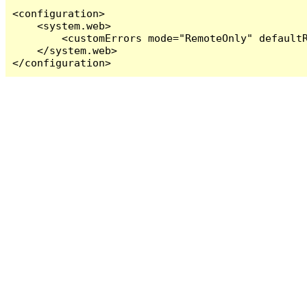
<configuration>

    <system.web>

        <customErrors mode="RemoteOnly" defaultR
    </system.web>

</configuration>