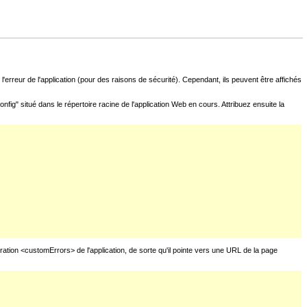
l'erreur de l'application (pour des raisons de sécurité). Cependant, ils peuvent être affichés
fig" situé dans le répertoire racine de l'application Web en cours. Attribuez ensuite la
uration <customErrors> de l'application, de sorte qu'il pointe vers une URL de la page