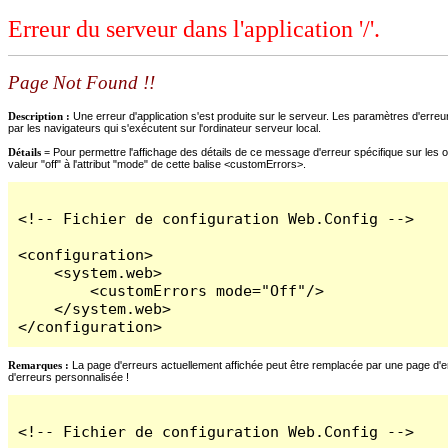
Erreur du serveur dans l'application '/'.
Page Not Found !!
Description :
Une erreur d'application s'est produite sur le serveur. Les paramètres d'erreur
par les navigateurs qui s'exécutent sur l'ordinateur serveur local.
Détails =
Pour permettre l'affichage des détails de ce message d'erreur spécifique sur les o
valeur "off" à l'attribut "mode" de cette balise <customErrors>.
<!-- Fichier de configuration Web.Config -->

<configuration>

    <system.web>

        <customErrors mode="Off"/>

    </system.web>

</configuration>
Remarques :
La page d'erreurs actuellement affichée peut être remplacée par une page d'erre
d'erreurs personnalisée !
<!-- Fichier de configuration Web.Config -->
