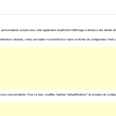
 personnalisés actuels pour cette application empêchent l'affichage à distance des détails de 
rdinateurs distants, créez une balise <customErrors> dans un fichier de configuration "web.con
urs personnalisée. Pour ce faire, modifiez l'attribut "defaultRedirect" de la balise de config