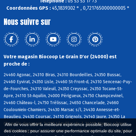
Téléphone :
05 53 53 17 73
Coordonnées GPS :
45,1839302 ° , 0,721765000000005 °
Nous suivre sur
Votre magasin Biocoop Le Grain D'or (24000) est
proche de :
24460 Agonac, 24310 Biras, 24310 Bourdeilles, 24350 Bussac,
24460 Eyvirat, 24350 Lisle, 24460 St-Front-d, 24310 Sencenac-Puy-
de-Fourches, 24310 Valeuil, 24350 Creyssac, 24350 Tocane-St-
Apre, 24110 St-Aquilin, 24000 Périgueux, 24750 Champcevinel,
24460 Château-l, 24750 Trélissac, 24650 Chancelade, 24660
Coulounieix-Chamiers, 24430 Marsac s/l, 24430 Annesse-et-
Beaulieu, 24430 Coursac, 24110 Grignols, 24140 Jaure, 24350 La
Chapelle-Gonaguet, 24110 Léguillac-de-l, 24110 Manzac s/Vern,
Afin de vous offrir la meilleure expérience possible, Biocoop utilise
24350 Mensignac, 24110 Montrem, 24430 Razac s/l, 24110 St-Astier
des cookies : pour assurer une performance optimale du site, pour