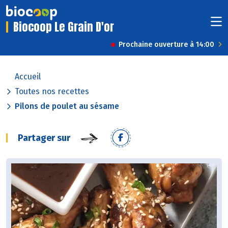
Biocoop Le Grain D'or
Prochaine ouverture à 14:00
Accueil
Toutes nos recettes
Pilons de poulet au sésame
Partager sur