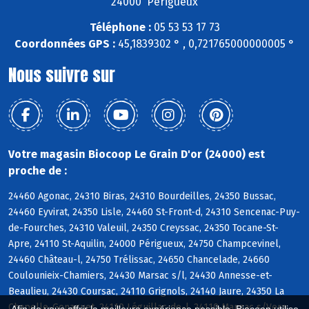
24000 Périgueux
Téléphone :
05 53 53 17 73
Coordonnées GPS :
45,1839302 ° , 0,721765000000005 °
Nous suivre sur
Votre magasin Biocoop Le Grain D'or (24000) est
proche de :
24460 Agonac, 24310 Biras, 24310 Bourdeilles, 24350 Bussac,
24460 Eyvirat, 24350 Lisle, 24460 St-Front-d, 24310 Sencenac-Puy-
de-Fourches, 24310 Valeuil, 24350 Creyssac, 24350 Tocane-St-
Apre, 24110 St-Aquilin, 24000 Périgueux, 24750 Champcevinel,
24460 Château-l, 24750 Trélissac, 24650 Chancelade, 24660
Coulounieix-Chamiers, 24430 Marsac s/l, 24430 Annesse-et-
Beaulieu, 24430 Coursac, 24110 Grignols, 24140 Jaure, 24350 La
Chapelle-Gonaguet, 24110 Léguillac-de-l, 24110 Manzac s/Vern,