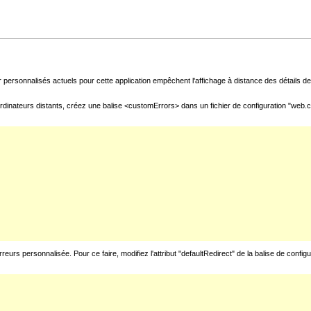
 personnalisés actuels pour cette application empêchent l'affichage à distance des détails de 
rdinateurs distants, créez une balise <customErrors> dans un fichier de configuration "web.con
urs personnalisée. Pour ce faire, modifiez l'attribut "defaultRedirect" de la balise de config