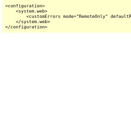
<configuration>

    <system.web>

        <customErrors mode="RemoteOnly" defaultR
    </system.web>

</configuration>