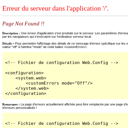
Erreur du serveur dans l'application '/'.
Page Not Found !!
Description :
Une erreur d'application s'est produite sur le serveur. Les paramètres d'erreur
par les navigateurs qui s'exécutent sur l'ordinateur serveur local.
Détails =
Pour permettre l'affichage des détails de ce message d'erreur spécifique sur les o
valeur "off" à l'attribut "mode" de cette balise <customErrors>.
<!-- Fichier de configuration Web.Config -->

<configuration>

    <system.web>

        <customErrors mode="Off"/>

    </system.web>

</configuration>
Remarques :
La page d'erreurs actuellement affichée peut être remplacée par une page d'erre
d'erreurs personnalisée !
<!-- Fichier de configuration Web.Config -->
