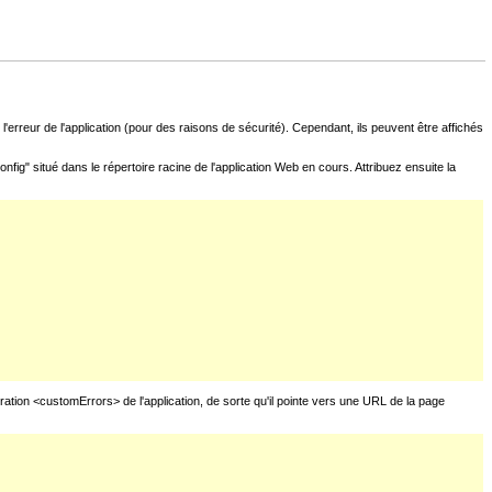
l'erreur de l'application (pour des raisons de sécurité). Cependant, ils peuvent être affichés
fig" situé dans le répertoire racine de l'application Web en cours. Attribuez ensuite la
uration <customErrors> de l'application, de sorte qu'il pointe vers une URL de la page