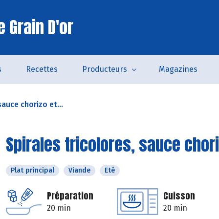
 Grain D'or
s
Recettes
Producteurs
Magazines
sauce chorizo et...
Spirales tricolores, sauce chor
Plat principal
Viande
Eté
Préparation
Cuisson
20 min
20 min