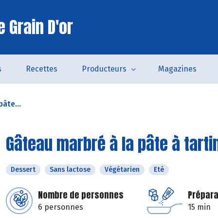
 Grain D'or
s
Recettes
Producteurs
Magazines
âte...
Gâteau marbré à la pâte à tarti
Dessert
Sans lactose
Végétarien
Eté
Nombre de personnes
Prépara
6 personnes
15 min