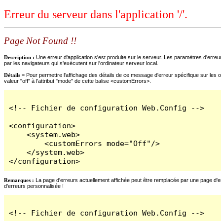
Erreur du serveur dans l'application '/'.
Page Not Found !!
Description :
Une erreur d'application s'est produite sur le serveur. Les paramètres d'erreur
par les navigateurs qui s'exécutent sur l'ordinateur serveur local.
Détails =
Pour permettre l'affichage des détails de ce message d'erreur spécifique sur les o
valeur "off" à l'attribut "mode" de cette balise <customErrors>.
<!-- Fichier de configuration Web.Config -->

<configuration>

    <system.web>

        <customErrors mode="Off"/>

    </system.web>

</configuration>
Remarques :
La page d'erreurs actuellement affichée peut être remplacée par une page d'erre
d'erreurs personnalisée !
<!-- Fichier de configuration Web.Config -->
