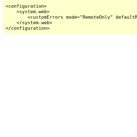
<configuration>

    <system.web>

        <customErrors mode="RemoteOnly" defaultR
    </system.web>

</configuration>