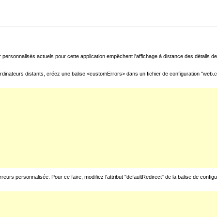
 personnalisés actuels pour cette application empêchent l'affichage à distance des détails de 
rdinateurs distants, créez une balise <customErrors> dans un fichier de configuration "web.con
urs personnalisée. Pour ce faire, modifiez l'attribut "defaultRedirect" de la balise de config