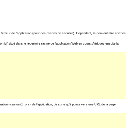
l'erreur de l'application (pour des raisons de sécurité). Cependant, ils peuvent être affichés
fig" situé dans le répertoire racine de l'application Web en cours. Attribuez ensuite la
uration <customErrors> de l'application, de sorte qu'il pointe vers une URL de la page