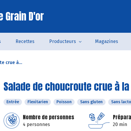
 Grain D'or
s
Recettes
Producteurs
Magazines
e crue à...
Salade de choucroute crue à la
Entrée
Flexitarien
Poisson
Sans gluten
Sans lact
Nombre de personnes
Prépara
4 personnes
20 min