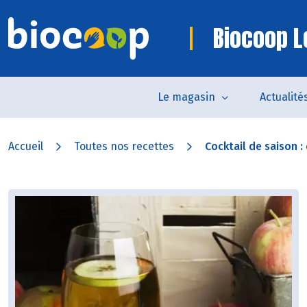
Biocoop Le
Le magasin
Actualité
Accueil
Toutes nos recettes
Cocktail de saison : c