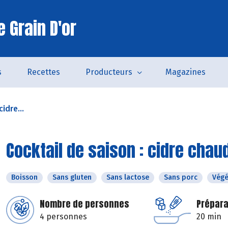
 Grain D'or
s
Recettes
Producteurs
Magazines
idre...
Cocktail de saison : cidre chau
Boisson
Sans gluten
Sans lactose
Sans porc
Végé
Nombre de personnes
Prépara
4 personnes
20 min