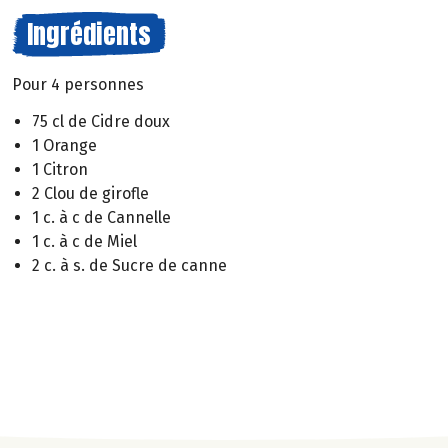
Ingrédients
Pour 4 personnes
75 cl de Cidre doux
1 Orange
1 Citron
2 Clou de girofle
1 c. à c de Cannelle
1 c. à c de Miel
2 c. à s. de Sucre de canne