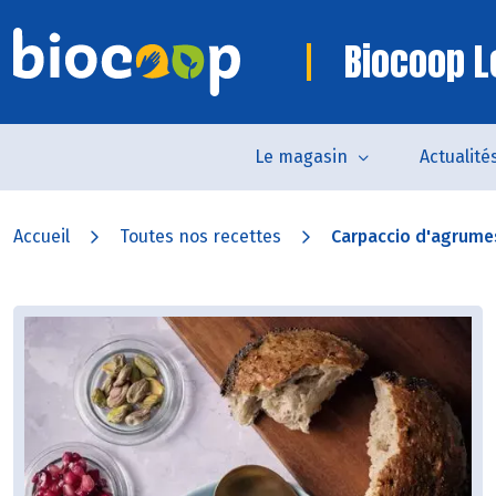
Biocoop Le
Le magasin
Actualité
Accueil
Toutes nos recettes
Carpaccio d'agrumes 