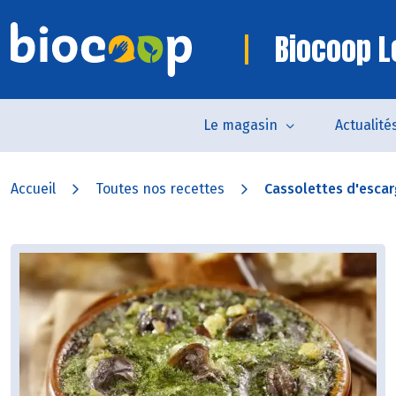
Biocoop Le
Le magasin
Actualité
Accueil
Toutes nos recettes
Cassolettes d'esca