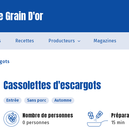
 Grain D'or
s
Recettes
Producteurs
Magazines
rgots
Cassolettes d'escargots
Entrée
Sans porc
Automne
Nombre de personnes
Prépara
0 personnes
15 min