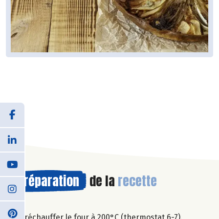
Préparation
de la
recette
Préchauffer le four à 200°C (thermostat 6-7).