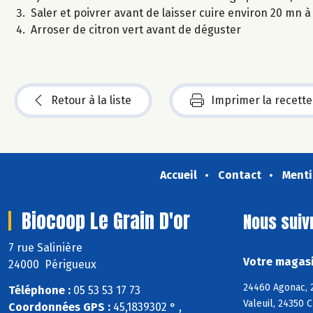
Saler et poivrer avant de laisser cuire environ 20 mn 
Arroser de citron vert avant de déguster
Retour à la liste
Imprimer la recette
Accueil
Contact
Menti
Biocoop Le Grain D'or
Nous suiv
7 rue Salinière
Votre magasi
24000 Périgueux
24460 Agonac, 2
Téléphone :
05 53 53 17 73
Valeuil, 24350 
Coordonnées GPS :
45,1839302 ° ,