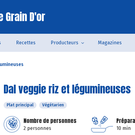
 Grain D'or
s
Recettes
Producteurs
Magazines
égumineuses
Dal veggie riz et légumineuses
Plat principal
Végétarien
Nombre de personnes
Prépara
2 personnes
10 min