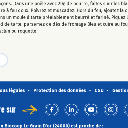
çons. Dans une poêle avec 20g de beurre, faites suer les bl
uire à feu doux. Poivrez et muscadez. Hors du feu, ajoutez la 
ns un moule à tarte préalablement beurré et fariné. Piquez 
nd de tarte, parsemez de dés de fromage Bleu et cuire au fou
clun ou roquette.
ons légales
Protection des données
CGU
Gestio
re sur
n Biocoop Le Grain D'or (24000) est proche de :