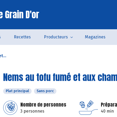
 Grain D'or
s
Recettes
Producteurs
Magazines
t...
Nems au tofu fumé et aux cha
Plat principal
Sans porc
Nombre de personnes
Prépara
3 personnes
40 min