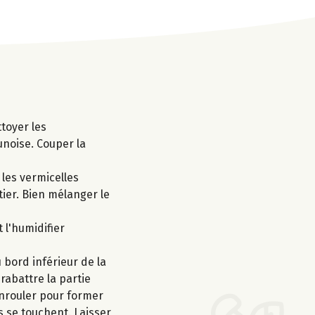
ttoyer les
noise. Couper la
 les vermicelles
tier. Bien mélanger le
 l'humidifier
 bord inférieur de la
rabattre la partie
'enrouler pour former
s se touchent. Laisser