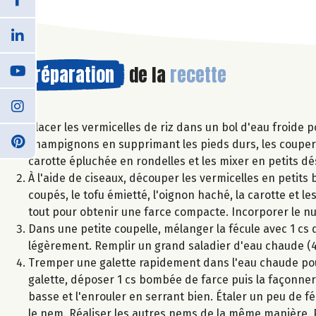
Préparation
de la
recette
Placer les vermicelles de riz dans un bol d'eau froide 
champignons en supprimant les pieds durs, les couper
carotte épluchée en rondelles et les mixer en petits d
À l'aide de ciseaux, découper les vermicelles en petits 
coupés, le tofu émietté, l'oignon haché, la carotte et 
tout pour obtenir une farce compacte. Incorporer le n
Dans une petite coupelle, mélanger la fécule avec 1 cs d
légèrement. Remplir un grand saladier d'eau chaude (4
Tremper une galette rapidement dans l'eau chaude pour l
galette, déposer 1 cs bombée de farce puis la façonner e
basse et l'enrouler en serrant bien. Étaler un peu de fé
le nem. Réaliser les autres nems de la même manière. P