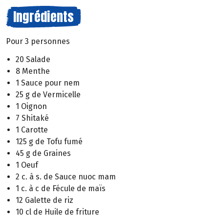
Ingrédients
Pour 3 personnes
20 Salade
8 Menthe
1 Sauce pour nem
25 g de Vermicelle
1 Oignon
7 Shitaké
1 Carotte
125 g de Tofu fumé
45 g de Graines
1 Oeuf
2 c. à s. de Sauce nuoc mam
1 c. à c de Fécule de maïs
12 Galette de riz
10 cl de Huile de friture