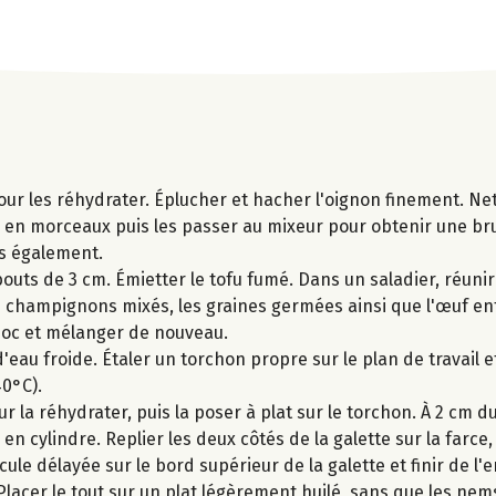
pour les réhydrater. Éplucher et hacher l'oignon finement. Ne
 en morceaux puis les passer au mixeur pour obtenir une bru
és également.
bouts de 3 cm. Émietter le tofu fumé. Dans un saladier, réunir
les champignons mixés, les graines germées ainsi que l'œuf en
uoc et mélanger de nouveau.
'eau froide. Étaler un torchon propre sur le plan de travail et
0°C).
a réhydrater, puis la poser à plat sur le torchon. À 2 cm du
n cylindre. Replier les deux côtés de la galette sur la farce, 
cule délayée sur le bord supérieur de la galette et finir de l
lacer le tout sur un plat légèrement huilé, sans que les nem