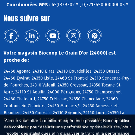
Coordonnées GPS :
45,1839302 ° , 0,721765000000005 °
Nous suivre sur
Votre magasin Biocoop Le Grain D'or (24000) est
proche de :
24460 Agonac, 24310 Biras, 24310 Bourdeilles, 24350 Bussac,
24460 Eyvirat, 24350 Lisle, 24460 St-Front-d, 24310 Sencenac-Puy-
de-Fourches, 24310 Valeuil, 24350 Creyssac, 24350 Tocane-St-
Apre, 24110 St-Aquilin, 24000 Périgueux, 24750 Champcevinel,
24460 Château-l, 24750 Trélissac, 24650 Chancelade, 24660
Coulounieix-Chamiers, 24430 Marsac s/l, 24430 Annesse-et-
Beaulieu, 24430 Coursac, 24110 Grignols, 24140 Jaure, 24350 La
Chapelle-Gonaguet, 24110 Léguillac-de-l, 24110 Manzac s/Vern,
Afin de vous offrir la meilleure expérience possible, Biocoop utilise
24350 Mensignac, 24110 Montrem, 24430 Razac s/l, 24110 St-Astier
des cookies : pour assurer une performance optimale du site, pour
récolter des statistiques afin d'analyser le trafic et la performance