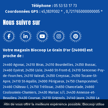
Téléphone :
05 53 53 17 73
Coordonnées GPS :
45,1839302 ° , 0,721765000000005 °
Nous suivre sur
Votre magasin Biocoop Le Grain D'or (24000) est
proche de :
24460 Agonac, 24310 Biras, 24310 Bourdeilles, 24350 Bussac,
24460 Eyvirat, 24350 Lisle, 24460 St-Front-d, 24310 Sencenac-Puy-
de-Fourches, 24310 Valeuil, 24350 Creyssac, 24350 Tocane-St-
Apre, 24110 St-Aquilin, 24000 Périgueux, 24750 Champcevinel,
24460 Château-l, 24750 Trélissac, 24650 Chancelade, 24660
Coulounieix-Chamiers, 24430 Marsac s/l, 24430 Annesse-et-
Beaulieu, 24430 Coursac, 24110 Grignols, 24140 Jaure, 24350 La
Chapelle-Gonaguet, 24110 Léguillac-de-l, 24110 Manzac s/Vern,
Afin de vous offrir la meilleure expérience possible, Biocoop utilise