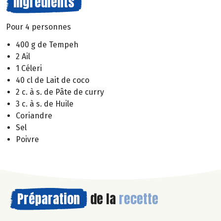
Ingrédients
Pour 4 personnes
400 g de Tempeh
2 Ail
1 Céleri
40 cl de Lait de coco
2 c. à s. de Pâte de curry
3 c. à s. de Huile
Coriandre
Sel
Poivre
Préparation
de la
recette